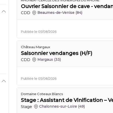
RHONEA - CERCLE DES VIGNERONS DU RHÔNE
Ouvrier Saisonnier de cave - venda
CDD
Beaumes-de-Venise
(84)
Publiée le 05/08/2026
Château Margaux
Saisonnier vendanges (H/F)
CDD
Margaux
(33)
Publiée le 05/08/2026
Domaine Coteaux Blancs
Stage : Assistant de Vinification –
Stage
Chalonnes-sur-Loire
(49)