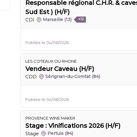
Responsable régional C.H.R. & caves
Sud Est ) (H/F)
CDI
Marseille
(13)
+12
Publiée le 04/08/2026
LES COTEAUX DU RHONE
Vendeur Caveau (H/F)
CDD
Sérignan-du-Comtat
(84)
Publiée le 04/08/2026
PROVENCE WINE MAKER
Stage : Vinifications 2026 (H/F)
Stage
Pertuis
(84)