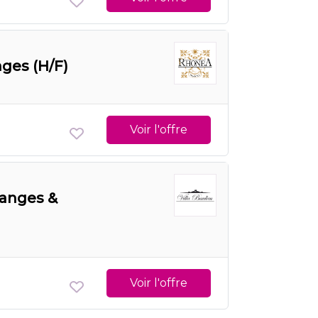
nges (H/F)
Voir l'offre
danges &
Voir l'offre