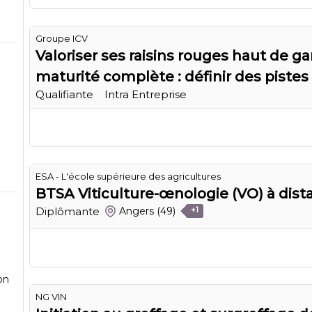
Groupe ICV
Valoriser ses raisins rouges haut de 
maturité complète : définir des pistes 
Qualifiante
Intra Entreprise
ESA - L'école supérieure des agricultures
BTSA Viticulture-œnologie (VO) à dist
Diplômante
Angers
(49)
+1
on
NG VIN