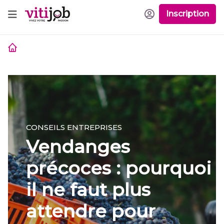
Inscription
CONSEILS CANDIDATS
7 questions à
rquoi
myriam boutalib ! -
interview