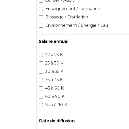
Conseil / Audit
Enseignement / Formation
Brassage / Distillation
Environnement / Energie / Eau
Salaire annuel
22 à 25 K
25 à 30 K
30 à 35 K
35 à 45 K
45 à 60 K
60 à 90 K
Sup à 90 K
Date de diffusion