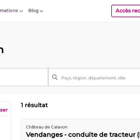
Accès rec
rmations
Blog
n
1 résultat
iser
Château de Calavon
Vendanges - conduite de tracteur (