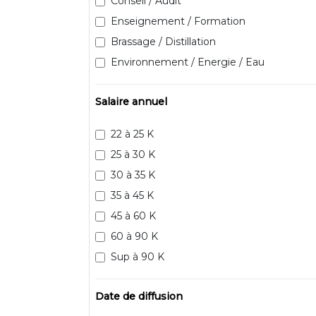
Conseil / Audit
Enseignement / Formation
Brassage / Distillation
Environnement / Energie / Eau
Salaire annuel
22 à 25 K
25 à 30 K
30 à 35 K
35 à 45 K
45 à 60 K
60 à 90 K
Sup à 90 K
Date de diffusion