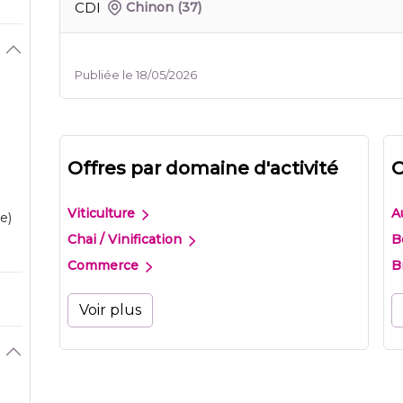
CDI
Chinon
(37)
Publiée le 18/05/2026
Offres par domaine d'activité
O
Viticulture
A
e)
Chai / Vinification
B
Commerce
B
Voir plus