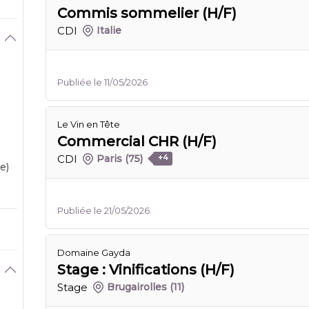
Commis sommelier (H/F)
CDI
Italie
Publiée le 11/05/2026
Le Vin en Tête
Commercial CHR (H/F)
CDI
Paris
(75)
+4
e)
Publiée le 21/05/2026
Domaine Gayda
Stage : Vinifications (H/F)
Stage
Brugairolles
(11)