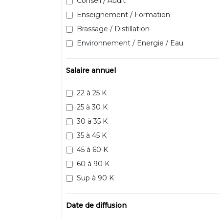
Conseil / Audit
Enseignement / Formation
Brassage / Distillation
Environnement / Energie / Eau
Salaire annuel
22 à 25 K
25 à 30 K
30 à 35 K
35 à 45 K
45 à 60 K
60 à 90 K
Sup à 90 K
Date de diffusion