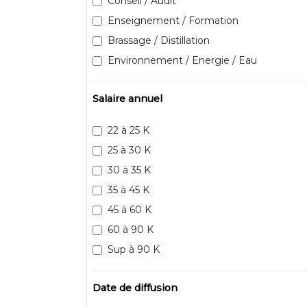
Conseil / Audit
Enseignement / Formation
Brassage / Distillation
Environnement / Energie / Eau
Salaire annuel
22 à 25 K
25 à 30 K
30 à 35 K
35 à 45 K
45 à 60 K
60 à 90 K
Sup à 90 K
Date de diffusion