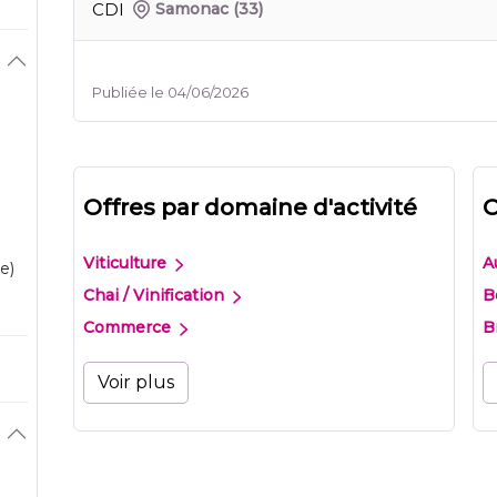
CDI
Samonac
(33)
Publiée le 04/06/2026
Offres par domaine d'activité
O
Viticulture
A
e)
Chai / Vinification
B
Commerce
B
Voir plus