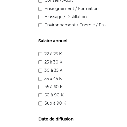
Conseil / Audit
Enseignement / Formation
Brassage / Distillation
Environnement / Energie / Eau
Salaire annuel
22 à 25 K
25 à 30 K
30 à 35 K
35 à 45 K
45 à 60 K
60 à 90 K
Sup à 90 K
Date de diffusion