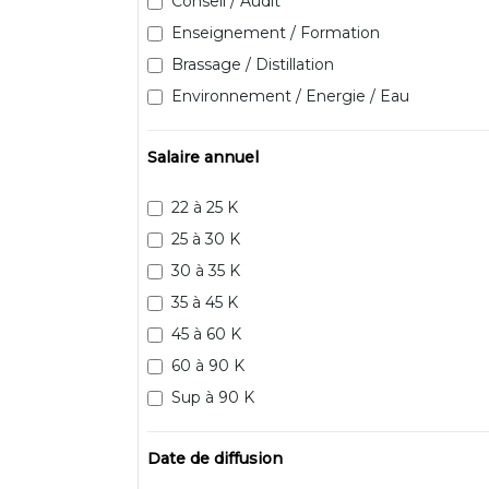
Conseil / Audit
Enseignement / Formation
Brassage / Distillation
Environnement / Energie / Eau
Salaire annuel
22 à 25 K
25 à 30 K
30 à 35 K
35 à 45 K
45 à 60 K
60 à 90 K
Sup à 90 K
Date de diffusion