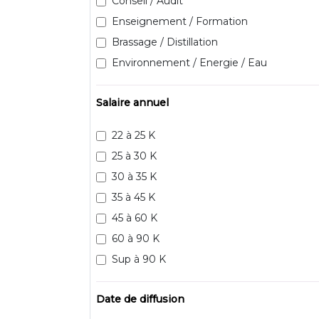
Conseil / Audit
Enseignement / Formation
Brassage / Distillation
Environnement / Energie / Eau
Salaire annuel
22 à 25 K
25 à 30 K
30 à 35 K
35 à 45 K
45 à 60 K
60 à 90 K
Sup à 90 K
Date de diffusion