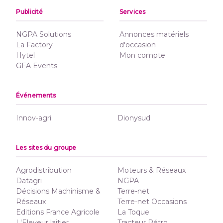
Publicité
Services
NGPA Solutions
Annonces matériels
La Factory
d'occasion
Hytel
Mon compte
GFA Events
Événements
Innov-agri
Dionysud
Les sites du groupe
Agrodistribution
Moteurs & Réseaux
Datagri
NGPA
Décisions Machinisme &
Terre-net
Réseaux
Terre-net Occasions
Editions France Agricole
La Toque
L'Eleveur laitier
Tracteur Rétro