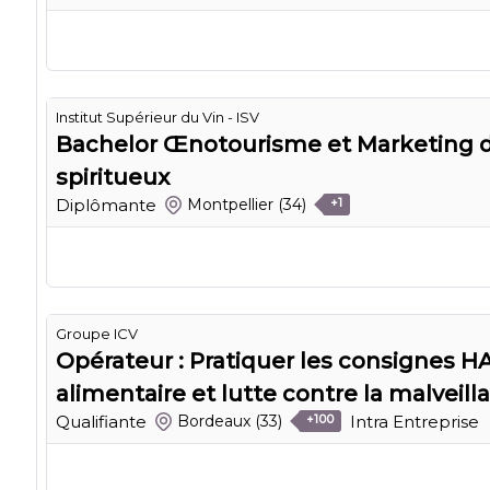
Institut Supérieur du Vin - ISV
Bachelor Œnotourisme et Marketing d
spiritueux
Diplômante
Montpellier
(34)
+1
Groupe ICV
Opérateur : Pratiquer les consignes H
alimentaire et lutte contre la malveill
Qualifiante
Intra Entreprise
Bordeaux
(33)
+100