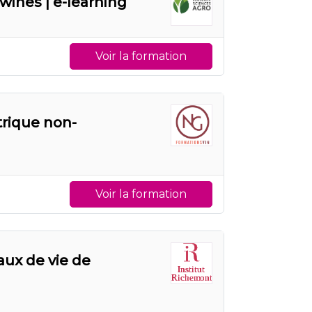
wines | e-learning
Voir la formation
rique non-
Voir la formation
aux de vie de