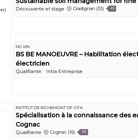
Sustainable soil management for fine 
Découverte et stage
Gradignan
(33)
+1
er)
NG VIN
BS BE MANOEUVRE – Habilitation élect
électricien
Qualifiante
Intra Entreprise
INSTITUT DE RICHEMONT OF-CFA
Spécialisation à la connaissance des e
Cognac
Qualifiante
Cognac
(16)
+2