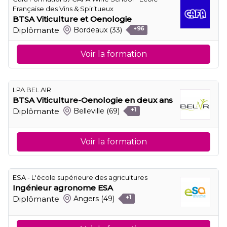
Française des Vins & Spiritueux
BTSA Viticulture et Oenologie
Diplômante
Bordeaux
(33)
+96
Voir la formation
LPA BEL AIR
BTSA Viticulture-Oenologie en deux ans
Diplômante
Belleville
(69)
+1
Voir la formation
ESA - L'école supérieure des agricultures
Ingénieur agronome ESA
Diplômante
Angers
(49)
+1