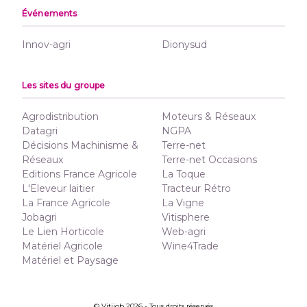
Événements
Innov-agri
Dionysud
Les sites du groupe
Agrodistribution
Moteurs & Réseaux
Datagri
NGPA
Décisions Machinisme &
Terre-net
Réseaux
Terre-net Occasions
Editions France Agricole
La Toque
L'Eleveur laitier
Tracteur Rétro
La France Agricole
La Vigne
Jobagri
Vitisphere
Le Lien Horticole
Web-agri
Matériel Agricole
Wine4Trade
Matériel et Paysage
© Vitijob 2026 - Tous droits réservés