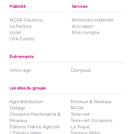
Publicité
Services
NGPA Solutions
Annonces matériels
La Factory
d'occasion
Hytel
Mon compte
GFA Events
Événements
Innov-agri
Dionysud
Les sites du groupe
Agrodistribution
Moteurs & Réseaux
Datagri
NGPA
Décisions Machinisme &
Terre-net
Réseaux
Terre-net Occasions
Editions France Agricole
La Toque
L'Eleveur laitier
Tracteur Rétro