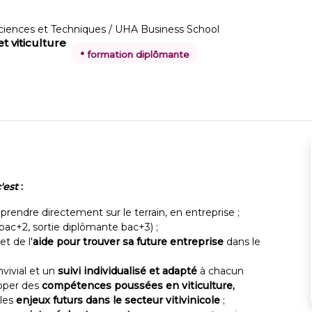
Sciences et Techniques / UHA Business School
t viticulture
•
formation diplômante
'est
:
pprendre directement sur le terrain, en entreprise ;
 bac+2, sortie diplômante bac+3) ;
et de l'
aide pour trouver sa future entreprise
dans le
nvivial et un
suivi individualisé et adapté
à chacun
pper des
compétences poussées en viticulture,
 les
enjeux futurs dans le secteur vitivinicole
;