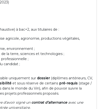
-2023)
austive) à bac+2, aux titulaires de :
rise agricole, agronomie, productions végétales,
imie, environnement ;
 de la terre, sciences et technologies ;
professionnelle ;
u candidat ;
essible uniquement sur
dossier
(diplômes antérieurs, CV,
ibilité
et sous réserve de certains
pré-requis
(stage /
s dans le monde du Vin), afin de pouvoir suivre la
les projets professionnels proposés.
ve d’avoir signé un
contrat d’alternance
avec une
ntrée universitaire.