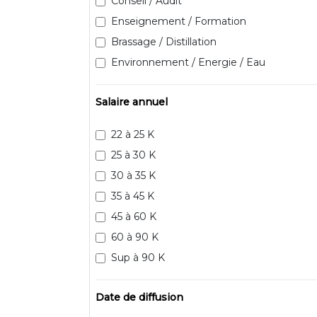
Conseil / Audit
Enseignement / Formation
Brassage / Distillation
Environnement / Energie / Eau
Salaire annuel
22 à 25 K
25 à 30 K
30 à 35 K
35 à 45 K
45 à 60 K
60 à 90 K
Sup à 90 K
Date de diffusion