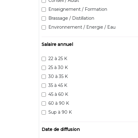
Conseil / Audit
Enseignement / Formation
Brassage / Distillation
Environnement / Energie / Eau
Salaire annuel
22 à 25 K
25 à 30 K
30 à 35 K
35 à 45 K
45 à 60 K
60 à 90 K
Sup à 90 K
Date de diffusion