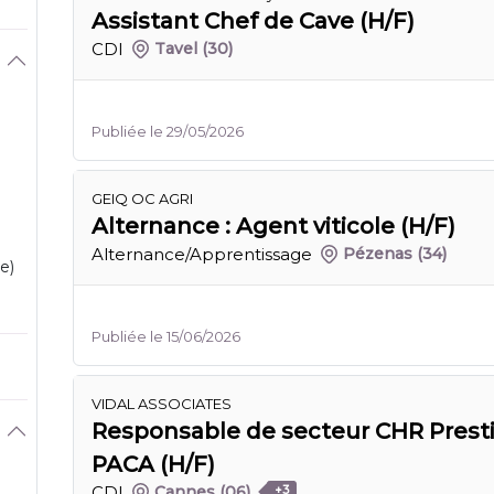
Assistant Chef de Cave (H/F)
CDI
Tavel
(30)
Publiée le 29/05/2026
GEIQ OC AGRI
Alternance : Agent viticole (H/F)
Alternance/Apprentissage
Pézenas
(34)
e)
Publiée le 15/06/2026
VIDAL ASSOCIATES
Responsable de secteur CHR Prest
PACA (H/F)
CDI
Cannes
(06)
+3