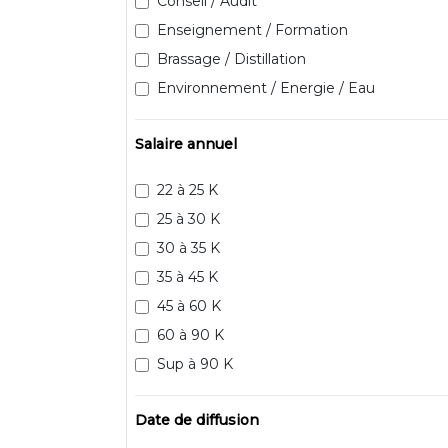
Conseil / Audit
Enseignement / Formation
Brassage / Distillation
Environnement / Energie / Eau
Salaire annuel
22 à 25 K
25 à 30 K
30 à 35 K
35 à 45 K
45 à 60 K
60 à 90 K
Sup à 90 K
Date de diffusion