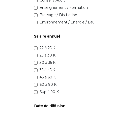
Conseil / Audit
Enseignement / Formation
Brassage / Distillation
Environnement / Energie / Eau
Salaire annuel
22 à 25 K
25 à 30 K
30 à 35 K
35 à 45 K
45 à 60 K
60 à 90 K
Sup à 90 K
Date de diffusion