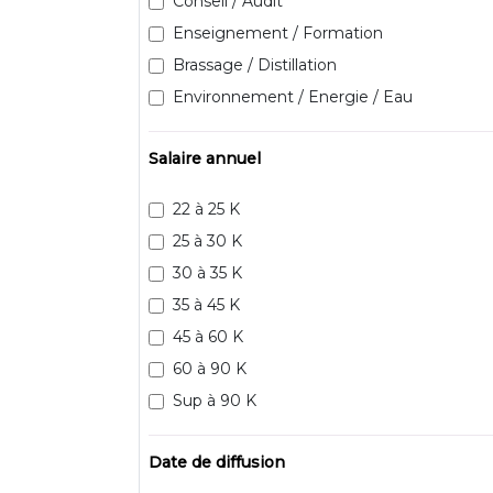
Conseil / Audit
Enseignement / Formation
Brassage / Distillation
Environnement / Energie / Eau
Salaire annuel
22 à 25 K
25 à 30 K
30 à 35 K
35 à 45 K
45 à 60 K
60 à 90 K
Sup à 90 K
Date de diffusion