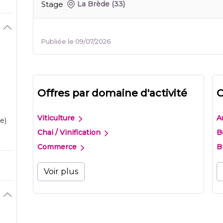
Stage
La Brède
(33)
Publiée le 09/07/2026
Offres par domaine d'activité
O
Viticulture
A
e)
Chai / Vinification
B
Commerce
B
Voir plus