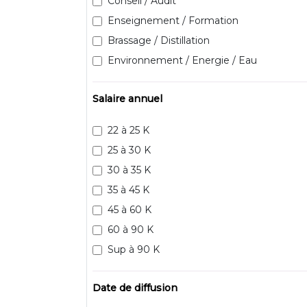
Conseil / Audit
Enseignement / Formation
Brassage / Distillation
Environnement / Energie / Eau
Salaire annuel
22 à 25 K
25 à 30 K
30 à 35 K
35 à 45 K
45 à 60 K
60 à 90 K
Sup à 90 K
Date de diffusion