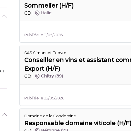
Sommelier (H/F)
CDI
Italie
Publiée le 11/05/2026
SAS Simonnet Febvre
Conseiller en vins et assistant co
Export (H/F)
e)
CDI
Chitry
(89)
Publiée le 22/05/2026
Domaine de la Condemine
Responsable domaine viticole (H/F
CDI
Péronne
(71)