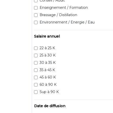
Conseil / Audit
Enseignement / Formation
Brassage / Distillation
Environnement / Energie / Eau
Salaire annuel
22 à 25 K
25 à 30 K
30 à 35 K
35 à 45 K
45 à 60 K
60 à 90 K
Sup à 90 K
Date de diffusion