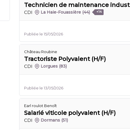
Technicien de maintenance industri
CDI
La Haie-Fouassière
(44)
+14
Publiée le 15/05/2026
Château Roubine
Tractoriste Polyvalent (H/F)
CDI
Lorgues
(83)
Publiée le 13/05/2026
Earl roulot Benoît
Salarié viticole polyvalent (H/F)
CDI
Dormans
(51)