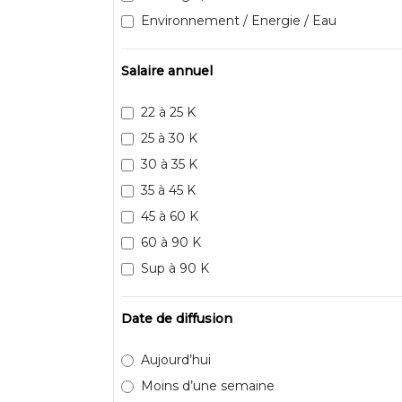
Environnement / Energie / Eau
Salaire annuel
22 à 25 K
25 à 30 K
30 à 35 K
35 à 45 K
45 à 60 K
60 à 90 K
Sup à 90 K
Date de diffusion
Aujourd’hui
Moins d’une semaine