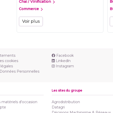
Chai / Vinification
B
Commerce
B
Voir plus
utements
Facebook
es cookies
Linkedln
légales
Instagram
 Données Personnelles
Les sites du groupe
matériels d'occasion
Agrodistribution
pte
Datagri
Décisions Machinisme & Réseaux