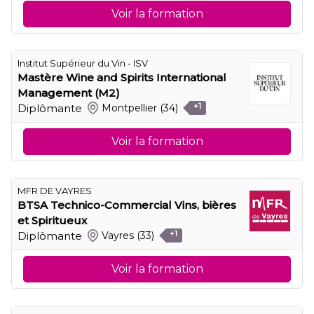
Voir la formation
Institut Supérieur du Vin - ISV
Mastère Wine and Spirits International
Management (M2)
Diplômante
Montpellier
(34)
+1
Voir la formation
MFR DE VAYRES
BTSA Technico-Commercial Vins, bières
et Spiritueux
Diplômante
Vayres
(33)
+1
Voir la formation