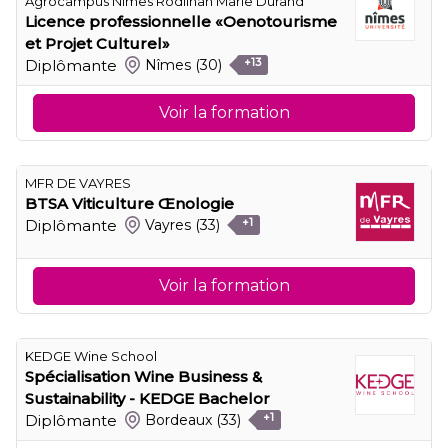
Agrocampus Nimes Rodilhan Marie Durand
Licence professionnelle «Oenotourisme
et Projet Culturel»
Diplômante
Nîmes
(30)
+13
Voir la formation
MFR DE VAYRES
BTSA Viticulture Œnologie
Diplômante
Vayres
(33)
+1
Voir la formation
KEDGE Wine School
Spécialisation Wine Business &
Sustainability - KEDGE Bachelor
Diplômante
Bordeaux
(33)
+1