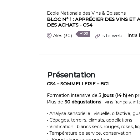
Ecole Nationale des Vins & Boissons
BLOC N° 1 : APPRÉCIER DES VINS E
DES ACHATS - CS4
+100
site web
Intra
Alès
(30)
Présentation
CS4 – SOMMELLERIE – BC1
Formation intensive de 3
jours (14 h)
en pré
Plus de
30 dégustations
: vins français, i
• Analyse sensorielle : visuelle, olfactive, gu
• Cépages, terroirs, climats, appellations
• Vinification : blancs secs, rouges, rosés, 
• Température de service, conservation
• Dégustations commentées