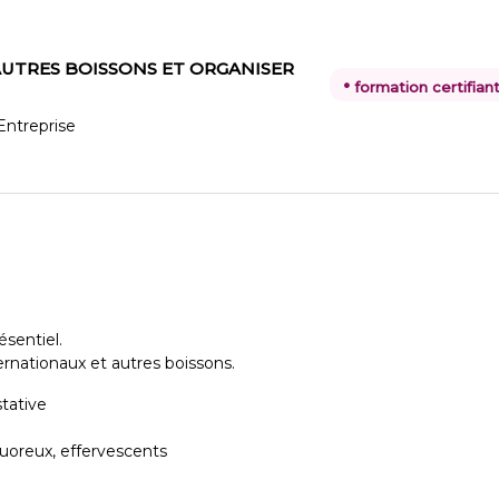
T AUTRES BOISSONS ET ORGANISER
•
formation certifian
 Entreprise
sentiel.
nternationaux et autres boissons.
stative
liquoreux, effervescents