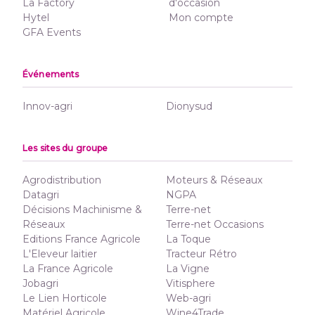
La Factory
d'occasion
Hytel
Mon compte
GFA Events
Événements
Innov-agri
Dionysud
Les sites du groupe
Agrodistribution
Moteurs & Réseaux
Datagri
NGPA
Décisions Machinisme &
Terre-net
Réseaux
Terre-net Occasions
Editions France Agricole
La Toque
L'Eleveur laitier
Tracteur Rétro
La France Agricole
La Vigne
Jobagri
Vitisphere
Le Lien Horticole
Web-agri
Matériel Agricole
Wine4Trade