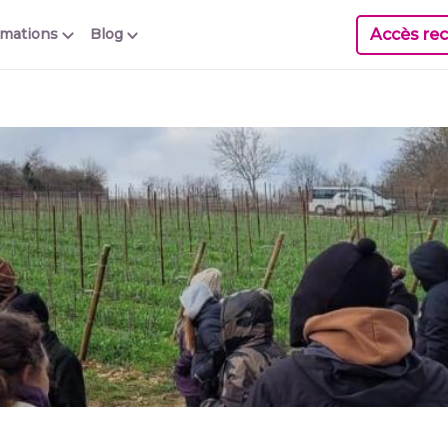
Accès rec
rmations
Blog