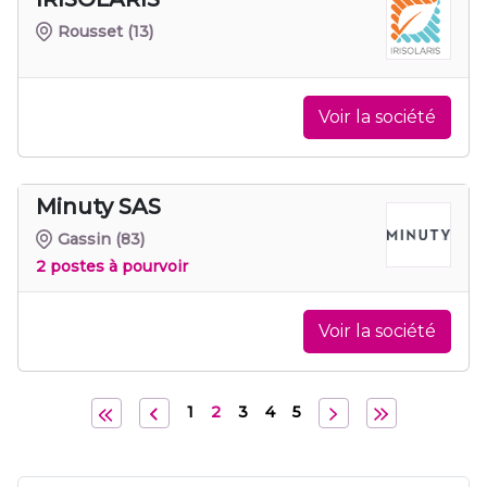
Rousset
(13)
Voir la société
Minuty SAS
Gassin
(83)
2 postes à pourvoir
Voir la société
1
2
3
4
5