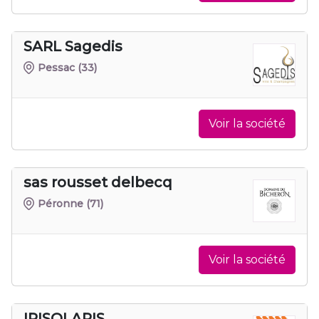
SARL Sagedis
Pessac
(33)
Voir la société
sas rousset delbecq
Péronne
(71)
Voir la société
IRISOLARIS