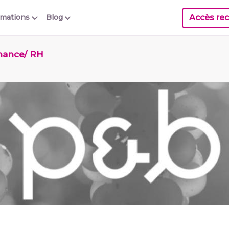
Accès rec
rmations
Blog
inance/ RH