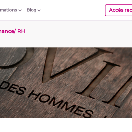
Accès rec
rmations
Blog
inance/ RH