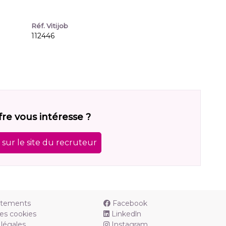
Réf. Vitijob
112446
fre vous intéresse ?
sur le site du recruteur
utements
Facebook
es cookies
Linkedln
légales
Instagram