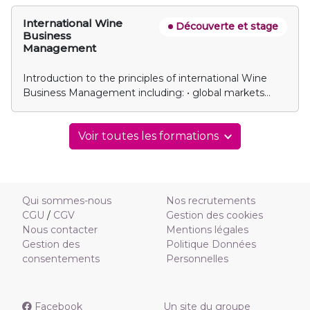
sensory impact of key practices
International Wine
Découverte et stage
Business
Management
Introduction to the principles of international Wine
Business Management including: • global markets
overview • principal tools and key to success
Voir toutes les formations
Qui sommes-nous
Nos recrutements
CGU
/
CGV
Gestion des cookies
Nous contacter
Mentions légales
Gestion des
Politique Données
consentements
Personnelles
Facebook
Un site du groupe