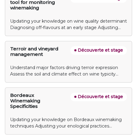
indispensable. La formation a pour but d’apporter les
tool for monitoring
connaissances et compétences pour reconnaître les
winemaking
maladies du bois, comprendre leur développement et
mettre en œuvre les méthodes de gestion de ces
Updating your knowledge on wine quality determinant
maladies, de la pépinière au vignoble. Une part
Diagnosing off-flavours at an early stage Adjusting
importante de la formation portera sur les méthodes
your enological practices based on sensory evaluation
culturales au vignoble telles que la taille, le curetage et
le regreffage en analysant leurs impacts technique,
Terroir and vineyard
Découverte et stage
technologique et économique.
management
Understand major factors driving terroir expression
Assess the soil and climate effect on wine typicity
through sensory analysis Learn how to measure major
terroir factors and map them Learn how to manage
vineyards in order to optimize terroir expression
Bordeaux
Découverte et stage
Winemaking
Specificities
Updating your knowledge on Bordeaux winemaking
techniques Adjusting your enological practices
according to the wine characteristics Illustrating the