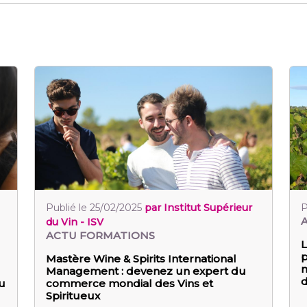
Publié le 25/02/2025
par Institut Supérieur
P
du Vin - ISV
ACTU FORMATIONS
L
p
Mastère Wine & Spirits International
m
Management : devenez un expert du
d
u
commerce mondial des Vins et
Spiritueux