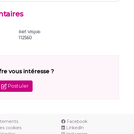
taires
Réf. Vitijob
112560
fre vous intéresse ?
Postuler
utements
Facebook
es cookies
Linkedln