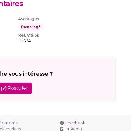
taires
Avantages
Poste logé
Réf. Vitijob
111674
fre vous intéresse ?
Postuler
utements
Facebook
es cookies
Linkedln