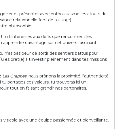
, négocier et présenter avec enthousiasme les atouts de
sance relationnelle font de toi un(e)
otre philosophie.
!
Tu t’intéresses aux défis que rencontrent les
en apprendre davantage sur cet univers fascinant.
tu n’as pas peur de sortir des sentiers battus pour
u es prêt(e) à t’investir pleinement dans tes missions
z
Les Grappes
, nous prônons la proximité, l’authenticité,
. Si tu partages ces valeurs, tu trouveras ici un
uir tout en faisant grandir nos partenaires.
 viticole avec une équipe passionnée et bienveillante.