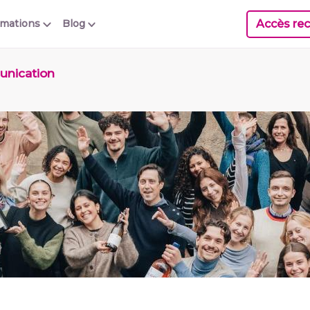
Accès rec
rmations
Blog
unication