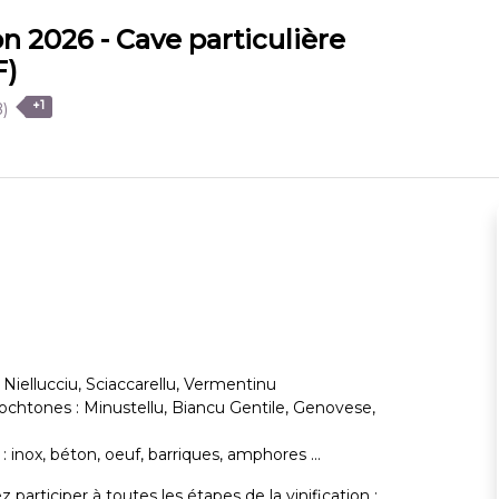
ion 2026 - Cave particulière
F)
+1
B)
 Niellucciu, Sciaccarellu, Vermentinu
ochtones : Minustellu, Biancu Gentile, Genovese,
 inox, béton, oeuf, barriques, amphores ...
 participer à toutes les étapes de la vinification :