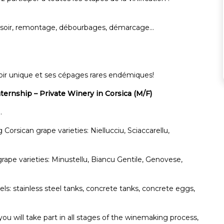
essoir, remontage, débourbages, démarcage...
roir unique et ses cépages rares endémiques!
ernship – Private Winery in Corsica (M/F)
.
 Corsican grape varieties: Niellucciu, Sciaccarellu,
ape varieties: Minustellu, Biancu Gentile, Genovese,
els: stainless steel tanks, concrete tanks, concrete eggs,
ou will take part in all stages of the winemaking process,