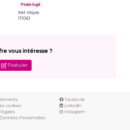
Poste logé
Réf. Vitijob
111061
fre vous intéresse ?
Postuler
utements
Facebook
es cookies
Linkedln
légales
Instagram
 Données Personnelles