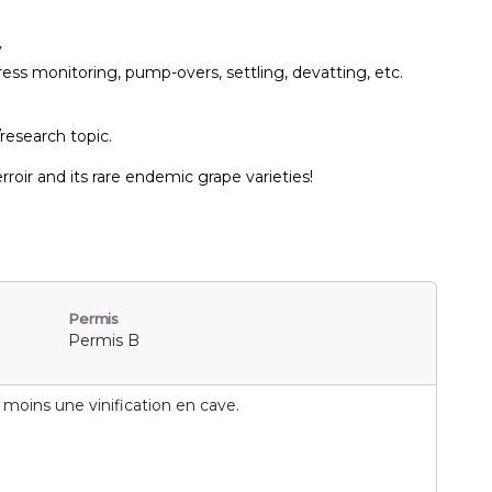
y
ress monitoring, pump-overs, settling, devatting, etc.
/research topic.
rroir and its rare endemic grape varieties!
Permis
Permis B
 moins une vinification en cave.