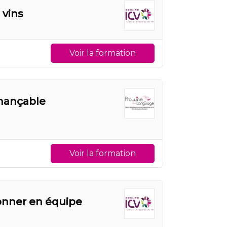
 vins
Voir la formation
inançable
Voir la formation
onner en équipe