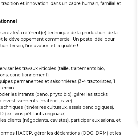
radition et innovation, dans un cadre humain, familial et
ationnel
 serez le/la référent(e) technique de la production, de la
e et le développement commercial. Un poste idéal pour
on terrain, l’innovation et la qualité !
erviser les travaux viticoles (taille, traitements bio,
ions, conditionnement).
quipes permanentes et saisonnières (3-4 tractoristes, 1
terrain.
cier les intrants (oeno, phyto bio), gérer les stocks
ux investissements (matériel, cave).
echniques (itinéraires culturaux, essais oenologiques),
 (ex : vins pétillants originaux).
r les clients (négociants, cavistes), participer aux salons, et
normes HACCP, gérer les déclarations (ODG, DRM) et les