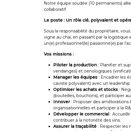
Notre équipe soudée (10 permanents) allie t
collaboratif.
Le poste : Un rôle clé, polyvalent et opér
Sous la responsabilité du propriétaire, vous
vigne au chai, en passant par la logistiqu
un(e) professionnel(le) passionné(e) par l’acti
Vos missions :
Piloter la production
: Planifier et sup
vendanges) et oenologiques (vinificat
Manager les équipes
: Encadrer les é
caviste polyvalent) avec un leadership 
Optimiser les achats et stocks
: Négo
(bouteilles, bouchons), et participer a
Innover
: Proposer des améliorations t
organisationnelles et participer à la R&D
Développer le commercial
: Accueilli
contribuer à la notoriété des vins.
Assurer la traçabilité
: Respecter les 