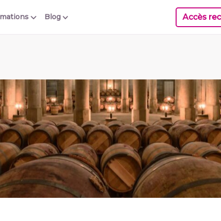
Accès rec
rmations
Blog