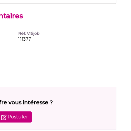
taires
Réf. Vitijob
111377
fre vous intéresse ?
Postuler