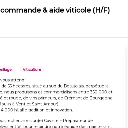
 commande & aide viticole (H/F)
eillage
Viticulture
 vous attend !
l de 55 hectares, situé au sud du Beaujolais, perpétue la
ée, nous produisons et commercialisons entre 350 000 et
osé et rouge, de vins primeurs, de Crémant de Bourgogne
 Moulin-à-Vent et Saint-Amour).
00 hl, allie tradition et innovation.
us recherchons un(e) Caviste – Préparateur de
lyvalent(e), pour rejoindre notre équipe dès maintenant.