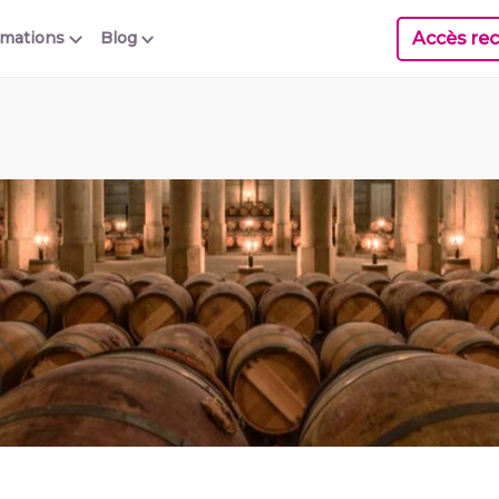
Accès rec
rmations
Blog