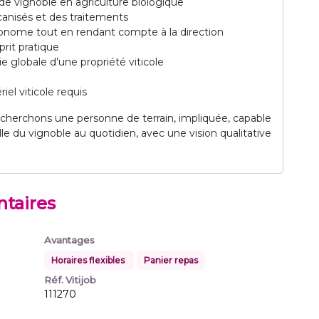
e vignoble en agriculture biologique
canisés et des traitements
utonome tout en rendant compte à la direction
prit pratique
ie globale d’une propriété viticole
iel viticole requis
echerchons une personne de terrain, impliquée, capable
le du vignoble au quotidien, avec une vision qualitative
taires
Avantages
Horaires flexibles
Panier repas
Réf. Vitijob
111270