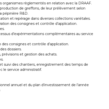
des organismes règlementés en relation avec la DRAAF.
e production de greffons, de leur prélèvement selon
 la pépinière R&D.
cation et repérage dans diverses collections variétales.
boration des consignes et contrôle d’application.
es.
ocessus d’expérimentations complémentaires au service
on des consignes et contrôle d’application.
 des dossiers.
s, prévisions et gestion des achats.
s.
n et suivi des chantiers, enregistrement des temps de
c le service administratif.
sionnel annuel et du plan d’investissement de l’année
s