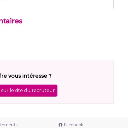
taires
fre vous intéresse ?
sur le site du recruteur
utements
Facebook