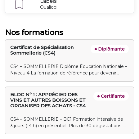
Labels
Qualiopi
Nos formations
Certificat de Spécialisation
Diplômante
Sommellerie (CS4)
CS4 – SOMMELLERIE Diplôme Éducation Nationale –
Niveau 4 La formation de référence pour devenir
sommelier professionnel. Pourquoi choisir notre école
? 95 % de réussite à l'examen (2024) 420 h de
formation : alternance ou continu + de 250
BLOC N° 1 : APPRÉCIER DES
Certifiante
dégustations 20 masterclass & 10 sorties
VINS ET AUTRES BOISSONS ET
pédagogiques Stage de 15 jours en œnotourisme en
ORGANISER DES ACHATS - CS4
France ou à l'étranger Encadrement par des
sommeliers formateurs ASF & UDSF Un réseau
CS4 – SOMMELLERIE – BC1 Formation intensive de
national & international Une pédagogie humaine,
3 jours (14 h) en présentiel. Plus de 30 dégustations :
dynamique et pratique Un contenu complet et
vins français, internationaux et autres boissons. •
professionnel • Dégustation experte • Accords mets &
Analyse sensorielle : visuelle, olfactive, gustative •