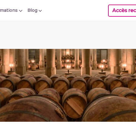
Accès rec
rmations
Blog