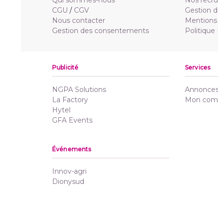
Qui sommes-nous
Nos recr
CGU
/
CGV
Gestion d
Nous contacter
Mentions 
Gestion des consentements
Politique
Publicité
Services
NGPA Solutions
Annonces 
La Factory
Mon com
Hytel
GFA Events
Événements
Innov-agri
Dionysud