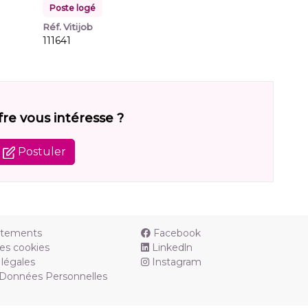
Poste logé
Réf. Vitijob
111641
fre vous intéresse ?
Postuler
utements
Facebook
es cookies
Linkedln
légales
Instagram
 Données Personnelles