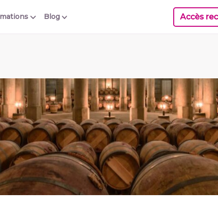
Accès rec
rmations
Blog