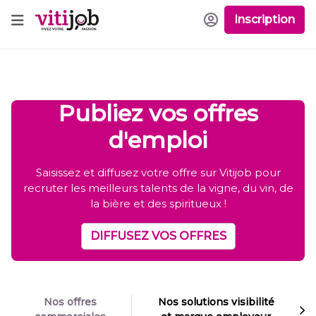
Inscription
Publiez vos offres
d'emploi
Saisissez et diffusez votre offre sur Vitijob pour
recruter les meilleurs talents de la vigne, du vin, de
la bière et des spiritueux !
DIFFUSEZ VOS OFFRES
Nos offres
Nos solutions visibilité
Previous
Next