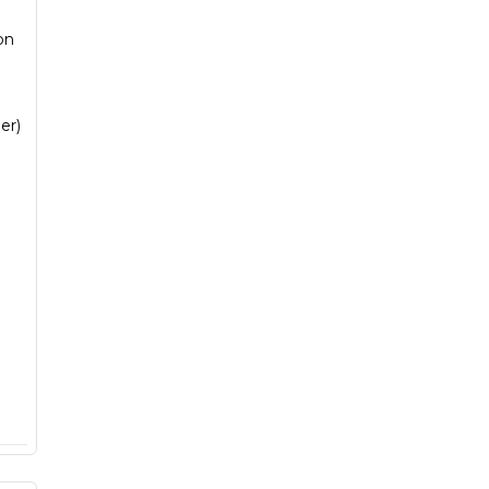
on
er)