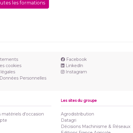
outes les formations
utements
Facebook
es cookies
Linkedln
légales
Instagram
 Données Personnelles
Les sites du groupe
matériels d'occasion
Agrodistribution
pte
Datagri
Décisions Machinisme & Réseaux
Editions France Agricole